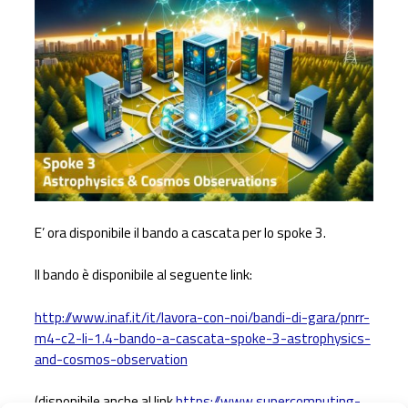
E’ ora disponibile il bando a cascata per lo spoke 3.
Il bando è disponibile al seguente link:
http://www.inaf.it/it/lavora-con-noi/bandi-di-gara/pnrr-
m4-c2-li-1.4-bando-a-cascata-spoke-3-astrophysics-
and-cosmos-observation
(disponibile anche al link
https://www.supercomputing-