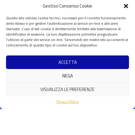
icsc.it/bandi-a-cascata/
)
Gestisci Consenso Cookie
La data di chiusura è il
22 Aprile ore 16:00
.
Questo sito utilizza cookie tecnici, necessari per il corretto funzionamento
dello stesso e per gestire l’autenticazione ai servizi on-line e alle aree
riservate. L’uso di tali cookie è strettamente limitato alla trasmissione di
identificativi di sessione. La loro disattivazione potrebbe pregiudicare
l’utilizzo di parte dei servizi on-line. Servendoti del nostro sito acconsenti al
collocamento di questo tipo di cookie sul tuo dispositivo.
ACCETTA
NEGA
VISUALIZZA LE PREFERENZE
Privacy Policy
Privacy & Cookie Policy
Contatti